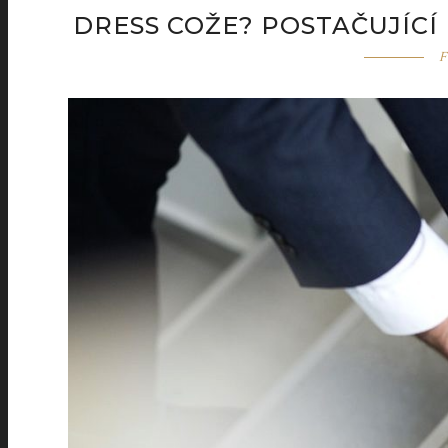
DRESS COŽE? POSTAČUJÍC
F