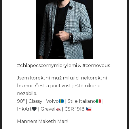
#chlapecscernymibrylemi
&
#cernovous
Jsem korektní muž milující nekorektní
humor. Čest a poctivost ještě nikoho
nezabila.
90″ | Classy | Volvo
| Stile Italiano
|
InkArt
| Gravel
| ČSR 1918
|
Manners Maketh Man!