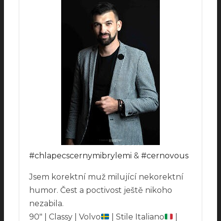
#chlapecscernymibrylemi
&
#cernovous
Jsem korektní muž milující nekorektní
humor. Čest a poctivost ještě nikoho
nezabila.
90″ | Classy | Volvo
| Stile Italiano
|