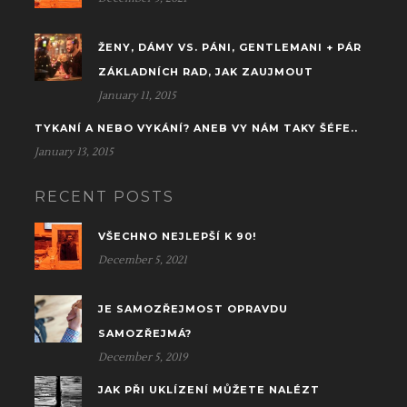
ŽENY, DÁMY VS. PÁNI, GENTLEMANI + PÁR
ZÁKLADNÍCH RAD, JAK ZAUJMOUT
January 11, 2015
TYKANÍ A NEBO VYKÁNÍ? ANEB VY NÁM TAKY ŠÉFE..
January 13, 2015
RECENT POSTS
VŠECHNO NEJLEPŠÍ K 90!
December 5, 2021
JE SAMOZŘEJMOST OPRAVDU
SAMOZŘEJMÁ?
December 5, 2019
JAK PŘI UKLÍZENÍ MŮŽETE NALÉZT