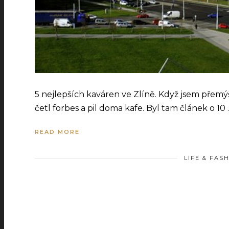
5 nejlepších kaváren ve Zlíně. Když jsem přem
četl forbes a pil doma kafe. Byl tam článek o 10
READ MORE
LIFE & FAS