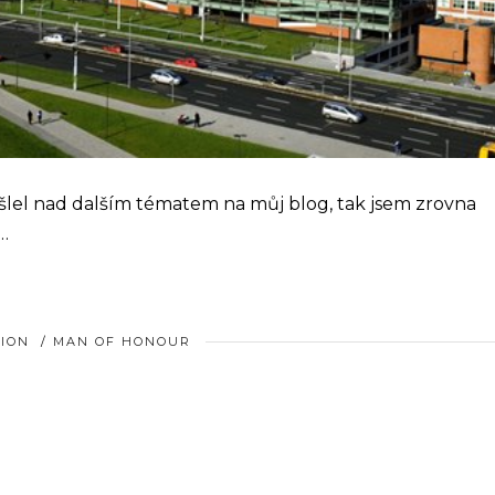
ýšlel nad dalším tématem na můj blog, tak jsem zrovna
 …
HION
/
MAN OF HONOUR