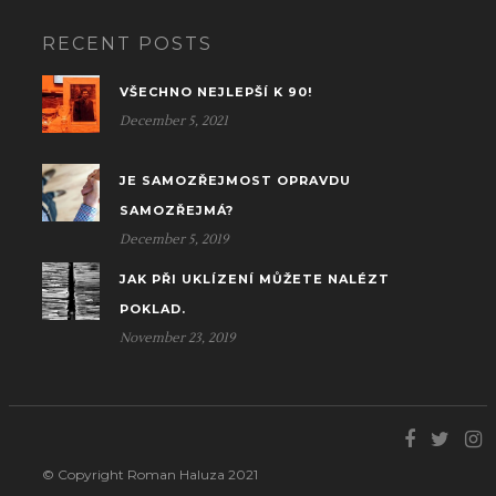
RECENT POSTS
VŠECHNO NEJLEPŠÍ K 90!
December 5, 2021
JE SAMOZŘEJMOST OPRAVDU
SAMOZŘEJMÁ?
December 5, 2019
JAK PŘI UKLÍZENÍ MŮŽETE NALÉZT
POKLAD.
November 23, 2019
© Copyright Roman Haluza 2021