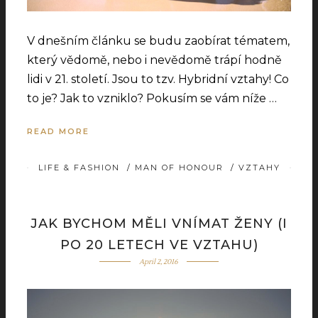
V dnešním článku se budu zaobírat tématem,
který vědomě, nebo i nevědomě trápí hodně
lidi v 21. století. Jsou to tzv. Hybridní vztahy! Co
to je? Jak to vzniklo? Pokusím se vám níže …
READ MORE
LIFE & FASHION
/
MAN OF HONOUR
/
VZTAHY
JAK BYCHOM MĚLI VNÍMAT ŽENY (I
PO 20 LETECH VE VZTAHU)
April 2, 2016