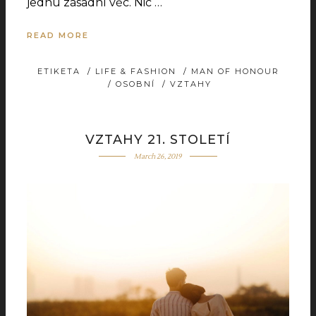
jednu zásadní věc. Nic …
READ MORE
ETIKETA
/
LIFE & FASHION
/
MAN OF HONOUR
/
OSOBNÍ
/
VZTAHY
VZTAHY 21. STOLETÍ
March 26, 2019